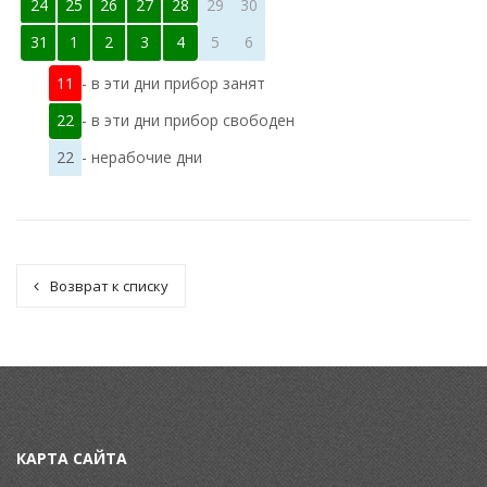
24
25
26
27
28
29
30
31
1
2
3
4
5
6
11
- в эти дни прибор занят
22
- в эти дни прибор свободен
22
- нерабочие дни
Возврат к списку
КАРТА САЙТА