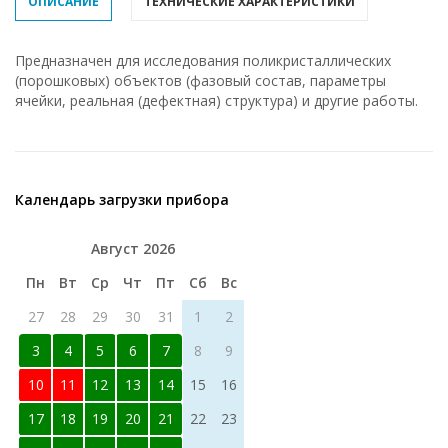
ОПИСАНИЕ
ТЕХНИЧЕСКИЕ ХАРАКТЕРИСТИКИ
Предназначен для исследования поликристаллических
(порошковых) объектов (фазовый состав, параметры
ячейки, реальная (дефектная) структура) и другие работы.
Календарь загрузки прибора
Август 2026
Пн
Вт
Ср
Чт
Пт
Сб
Вс
27
28
29
30
31
1
2
3
4
5
6
7
8
9
10
11
12
13
14
15
16
17
18
19
20
21
22
23