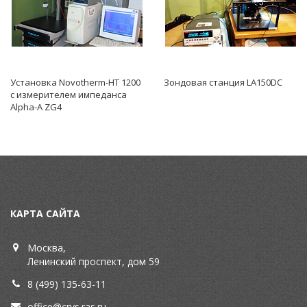
Установка Novotherm-HT 1200
Зондовая станция LA150DC
с измерителем импеданса
Alpha-A ZG4
КАРТА САЙТА
Москва,
Ленинский проспект, дом 59
8 (499) 135-63-11
office@crys.ras.ru