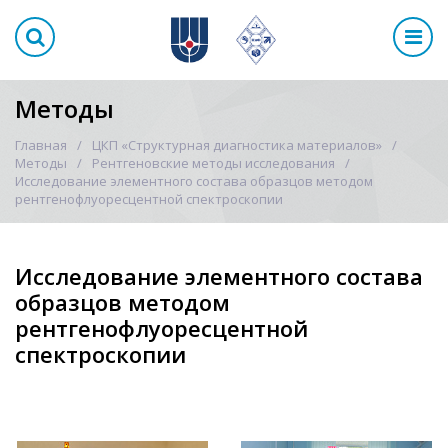
Методы
Главная
ЦКП «Структурная диагностика материалов»
Методы
Рентгеновские методы исследования
Исследование элементного состава образцов методом
рентгенофлуоресцентной спектроскопии
Исследование элементного состава
образцов методом
рентгенофлуоресцентной
спектроскопии