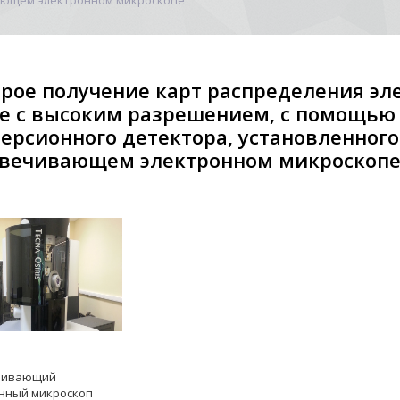
ающем электронном микроскопе
рое получение карт распределения эле
е с высоким разрешением, с помощью 
ерсионного детектора, установленно
свечивающем электронном микроскоп
чивающий
нный микроскоп