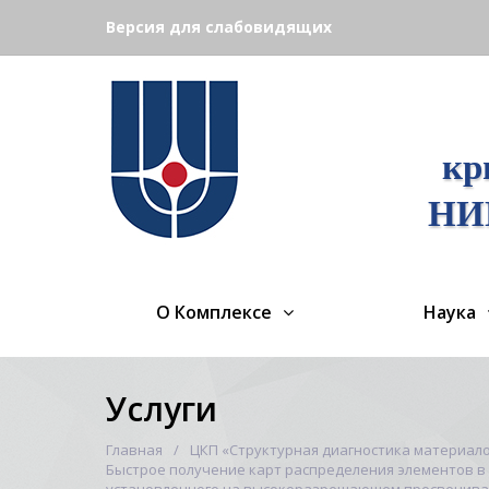
Версия для слабовидящих
кр
НИЦ
О Комплексе
Наука
Услуги
Главная
ЦКП «Структурная диагностика материал
Быстрое получение карт распределения элементов в 