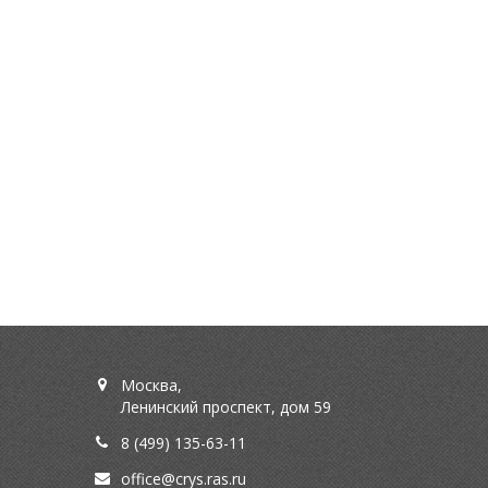
Москва,
Ленинский проспект, дом 59
8 (499) 135-63-11
office@crys.ras.ru