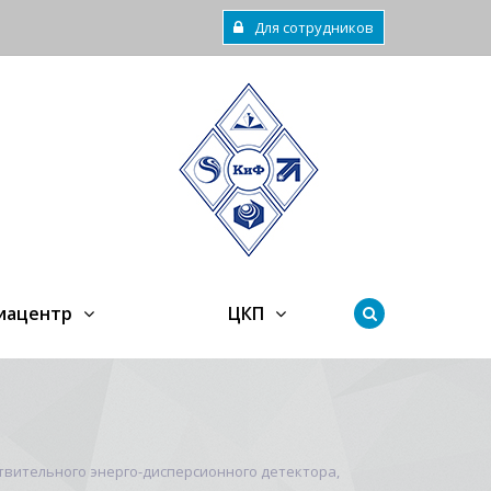
Для сотрудников
иацентр
ЦКП
твительного энерго-дисперсионного детектора,