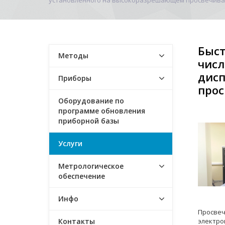
установленного на высокоразрешающем просвечив
Быст
Методы
числ
дисп
Приборы
про
Оборудование по
программе обновления
приборной базы
Услуги
Метрологическое
обеспечение
Инфо
Просве
электро
Контакты