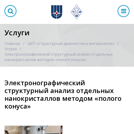
Услуги
Главная
ЦКП «Структурная диагностика материалов»
Услуги
Электронографический структурный анализ отдельных
нанокристаллов методом «полого конуса»
Электронографический
структурный анализ отдельных
нанокристаллов методом «полого
конуса»